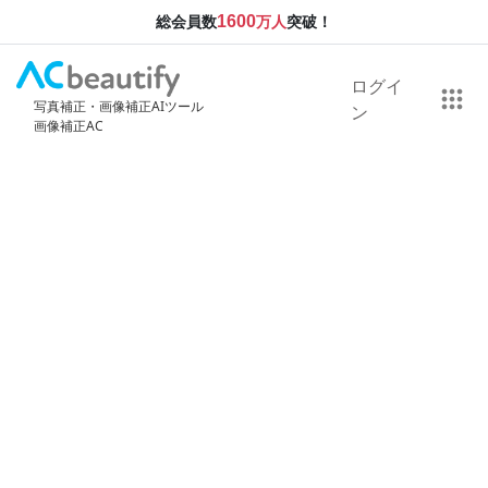
1600
総会員数
万人
突破！
ログイ
写真補正・画像補正AIツール
ン
画像補正AC