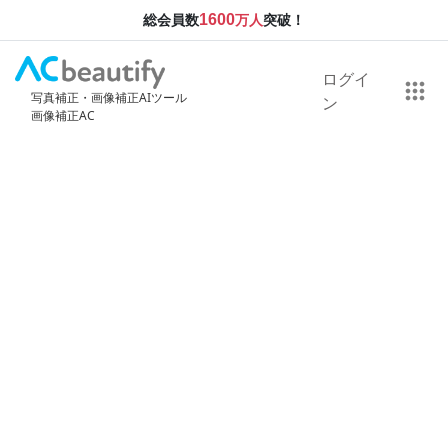
1600
総会員数
万人
突破！
ログイ
写真補正・画像補正AIツール
ン
画像補正AC